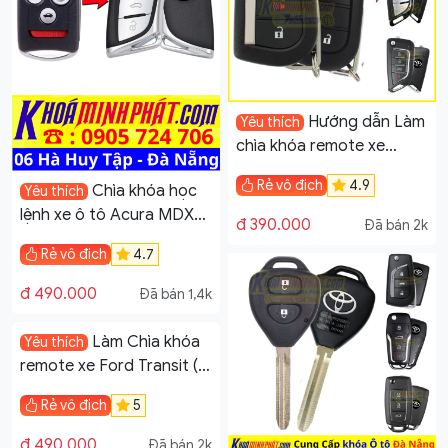
Hướng dẫn Làm
Yêu thích
chìa khóa remote xe
Toyota Innova, Fortuner
Rẻ vô địch
4.9
Chìa khóa học
Yêu thích
đời 2015-2023
lệnh xe ô tô Acura MDX
đ 390.000
Đã bán 2k
mẫu v19 Làm Chìa Khoá
Rẻ vô địch
4.7
Xe Ô Tô tại Đà Nẵng Minh
Phát Smartkey
đ 490.000
Đã bán 1,4k
Làm Chìa khóa
Yêu thích
remote xe Ford Transit (
Chìa Phay ) tại Đà Nẵng
Rẻ vô địch
5
đ 490.000
Đã bán 2k