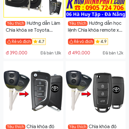
Hướng dẫn Làm
Hướng dẫn học
Yêu thích
Yêu thích
Chìa khóa xe Toyota
lệnh Chìa khóa remote xe
Innova, Fortuner đời 2015
Acura MDX Làm Chìa
Rẻ vô địch
4.7
Rẻ vô địch
4.9
đến 2021
Khoá xe ô tô tại Đà Nẵng
Minh Phát Smartkey
đ 390.000
đ 490.000
Đã bán 1,8k
Đã bán 1,2k
Chìa khóa độ
Chìa khóa độ
Yêu thích
Yêu thích