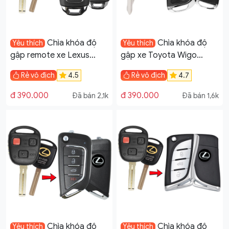
Chìa khóa độ
Chìa khóa độ
Yêu thích
Yêu thích
gập remote xe Lexus
gập xe Toyota Wigo
LX470 GX470 3 tự học
remote học lệnh mẫu V11
Rẻ vô địch
4.5
Rẻ vô địch
4.7
lệnh mẫu V28
đ 390.000
đ 390.000
Đã bán 2,1k
Đã bán 1,6k
Chìa khóa độ
Chìa khóa độ
Yêu thích
Yêu thích