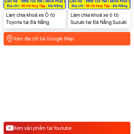
Làm chìa khoá xe Ô tô
Làm chìa khoá xe ô tô
Toyota tại Đà Nẵng
Suzuki tại Đà Nẵng Suzuki
Toyota Innova, Altis,
Swift Celerio Ciaz Ertiga
Corolla Cross, Vios, Yaris,
XL7 GSX-R150
Xem địa chỉ tại Google Map
Camry, Hilux, Fortuner,
rush, rav4, Raize
Xem sản phẩm tại Youtube