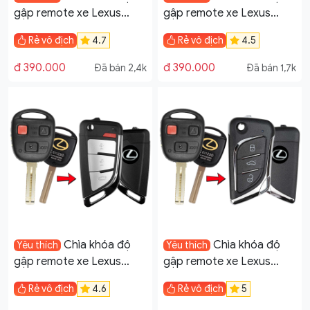
gập remote xe Lexus
gập remote xe Lexus
LX470 GX470 3 tự học
LX470 GX470 3 tự học
Rẻ vô địch
4.7
Rẻ vô địch
4.5
lệnh mẫu V21
lệnh mẫu V19
đ 390.000
đ 390.000
Đã bán 2,4k
Đã bán 1,7k
Chìa khóa độ
Chìa khóa độ
Yêu thích
Yêu thích
gập remote xe Lexus
gập remote xe Lexus
LX470 GX470 3 tự học
LX470 GX470 3 tự học
Rẻ vô địch
4.6
Rẻ vô địch
5
lệnh mẫu V16
lệnh mẫu V17