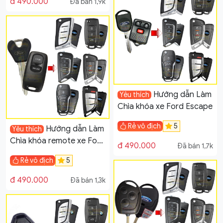
đ 490.000
Đã bán 1,9k
Hướng dẫn Làm
Yêu thích
Chìa khóa xe Ford Escape
Rẻ vô địch
5
Hướng dẫn Làm
Yêu thích
Chìa khóa remote xe Ford
đ 490.000
Đã bán 1,7k
Everest
Rẻ vô địch
5
đ 490.000
Đã bán 1,3k