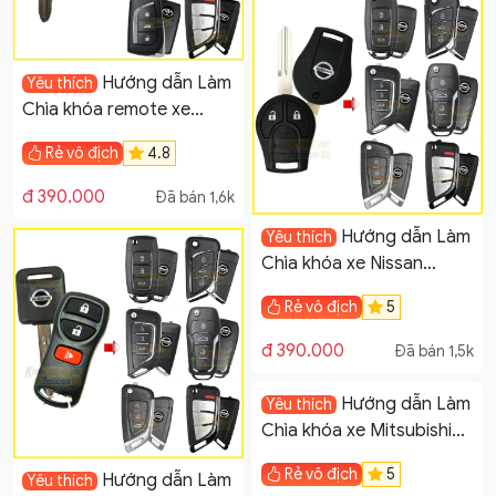
Hướng dẫn Làm
Yêu thích
Chìa khóa remote xe
Toyota Avnaza
Rẻ vô địch
4.8
đ 390.000
Đã bán 1,6k
Hướng dẫn Làm
Yêu thích
Chìa khóa xe Nissan
Navara, Terra
Rẻ vô địch
5
đ 390.000
Đã bán 1,5k
Hướng dẫn Làm
Yêu thích
Chìa khóa xe Mitsubishi
Grandis
Rẻ vô địch
5
Hướng dẫn Làm
Yêu thích