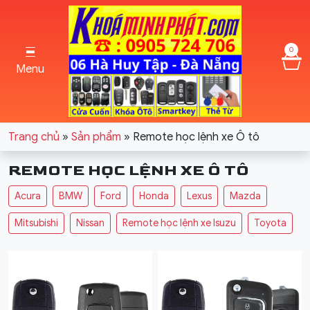
0
Menu
Trang chủ
»
Sản phẩm
»
Remote học lệnh xe Ô tô
REMOTE HỌC LỆNH XE Ô TÔ
Acura
BMW
Ford
Honda
Lexus
Mazda
Mitsubishi
Nissan
Remote học lệnh xe Isuzu
Toyota