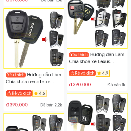
đ 390.000
Đã bán 1,8k
Hướng dẫn Làm
Yêu thích
Chìa khóa xe Lexus
LX470 và GX470
Rẻ vô địch
4.9
Hướng dẫn Làm
Yêu thích
Chìa khóa remote xe
đ 390.000
Đã bán 1k
Isuzu Dmax, Mux
Rẻ vô địch
4.6
đ 390.000
Đã bán 2,2k