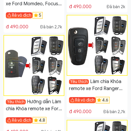
xe Ford Momdeo, Focus,
đ 490.000
Đã bán 2k
Fiesta tại Đà Nẵng
Rẻ vô địch
5
đ 490.000
Đã bán 2,7k
Làm chìa Khóa
Yêu thích
remote xe Ford Ranger
2.2 tại Đà Nẵng
Rẻ vô địch
4.6
Hướng dẫn Làm
Yêu thích
chìa Khóa remote xe Ford
đ 490.000
Đã bán 2,7k
Escape
Rẻ vô địch
4.8