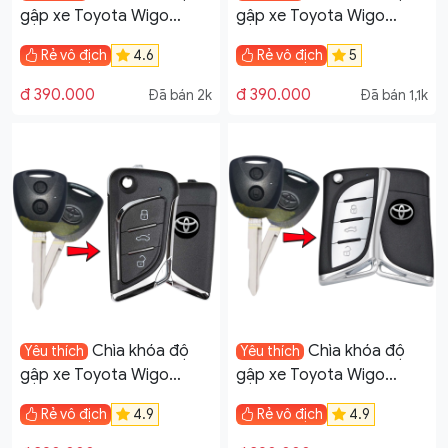
gập xe Toyota Wigo
gập xe Toyota Wigo
remote học lệnh mẫu V21
remote học lệnh mẫu V28
Rẻ vô địch
4.6
Rẻ vô địch
5
đ 390.000
đ 390.000
Đã bán 2k
Đã bán 1,1k
Chìa khóa độ
Chìa khóa độ
Yêu thích
Yêu thích
gập xe Toyota Wigo
gập xe Toyota Wigo
remote học lệnh mẫu V17
remote học lệnh mẫu V19
Rẻ vô địch
4.9
Rẻ vô địch
4.9
tại Đà Nẵng