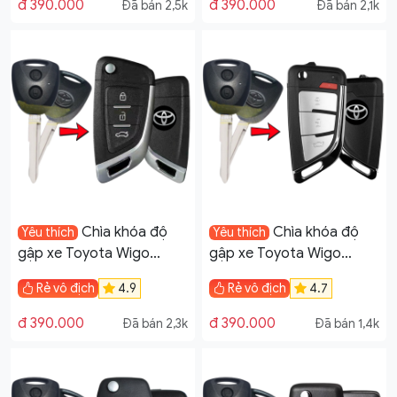
đ 390.000
đ 390.000
Đã bán 2,5k
Đã bán 2,1k
Chìa khóa độ
Chìa khóa độ
Yêu thích
Yêu thích
gập xe Toyota Wigo
gập xe Toyota Wigo
remote học lệnh mẫu V14
remote học lệnh mẫu V16
Rẻ vô địch
4.9
Rẻ vô địch
4.7
đ 390.000
đ 390.000
Đã bán 2,3k
Đã bán 1,4k