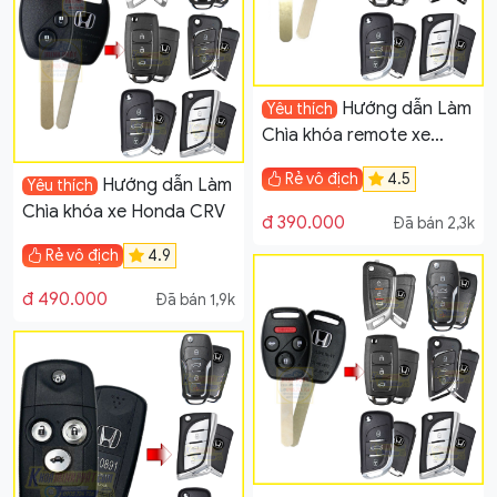
Hướng dẫn Làm
Yêu thích
Chìa khóa remote xe
Honda Brio, Jazz, CRV
Rẻ vô địch
4.5
Hướng dẫn Làm
Yêu thích
Chìa khóa xe Honda CRV
đ 390.000
Đã bán 2,3k
Rẻ vô địch
4.9
đ 490.000
Đã bán 1,9k