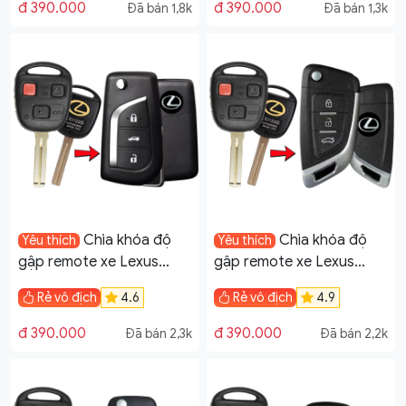
đ 390.000
đ 390.000
Đã bán 1,8k
Đã bán 1,3k
Chìa khóa độ
Chìa khóa độ
Yêu thích
Yêu thích
gập remote xe Lexus
gập remote xe Lexus
LX470 GX470 3 tự học
LX470 GX470 3 tự học
Rẻ vô địch
4.6
Rẻ vô địch
4.9
lệnh mẫu V13
lệnh mẫu V14
đ 390.000
đ 390.000
Đã bán 2,3k
Đã bán 2,2k