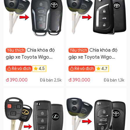
Chìa khóa độ
Chìa khóa độ
Yêu thích
Yêu thích
gập xe Toyota Wigo
gập xe Toyota Wigo
remote học lệnh mẫu V12
remote học lệnh mẫu V13
Rẻ vô địch
4.5
Rẻ vô địch
4.7
đ 390.000
đ 390.000
Đã bán 2,5k
Đã bán 1,3k