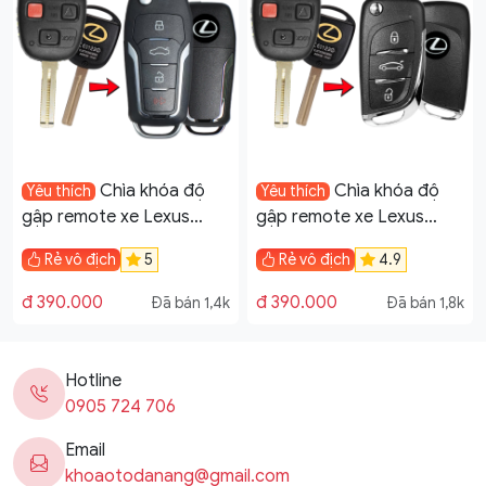
Chìa khóa độ
Chìa khóa độ
Yêu thích
Yêu thích
gập remote xe Lexus
gập remote xe Lexus
LX470 GX470 3 tự học
LX470 3 tự học lệnh mẫu
Rẻ vô địch
5
Rẻ vô địch
4.9
lệnh mẫu V11
V11
đ 390.000
đ 390.000
Đã bán 1,4k
Đã bán 1,8k
Hotline
0905 724 706
Email
khoaotodanang@gmail.com