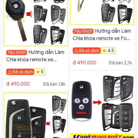
Hướng dẫn Làm
Yêu thích
Chìa khóa remote xe Ford
Transit
Rẻ vô địch
4.5
Hướng dẫn Làm
Yêu thích
Chìa khóa remote xe
đ 490.000
Đã bán 2,7k
BMW 318i E60 528
Rẻ vô địch
5
đ 490.000
Đã bán 1,8k