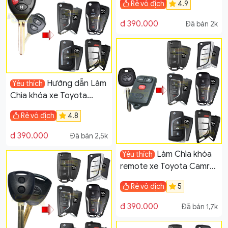
Rẻ vô địch
4.9
đ 390.000
Đã bán 2k
Hướng dẫn Làm
Yêu thích
Chìa khóa xe Toyota
Innova, Fortuner, Vios,
Rẻ vô địch
4.8
Hilux, Corolla Altis
đ 390.000
Đã bán 2,5k
Làm Chìa khóa
Yêu thích
remote xe Toyota Camry
đời 2000-2005
Rẻ vô địch
5
đ 390.000
Đã bán 1,7k