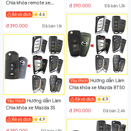
Chìa khóa remote xe
đ 390.000
Đã bán 1,3k
Nissan Grand Livina
Rẻ vô địch
4.6
đ 390.000
Đã bán 1,1k
Hướng dẫn Làm
Yêu thích
Chìa khóa xe Mazda BT50
Rẻ vô địch
4.9
Hướng dẫn Làm
Yêu thích
Chìa khóa xe Mazda 3S
đ 390.000
Đã bán 2,4k
Rẻ vô địch
4.9