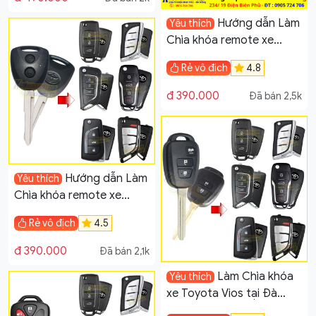
Hướng dẫn Làm
Yêu thích
Chìa khóa remote xe
Toyota Vios đời 2005-
Rẻ vô địch
4.8
2014
đ 390.000
Đã bán 2,5k
Hướng dẫn Làm
Yêu thích
Chìa khóa remote xe
Toyota Wigo
Rẻ vô địch
4.5
đ 390.000
Đã bán 2,1k
Làm Chìa khóa
Yêu thích
xe Toyota Vios tại Đà
Nẵng