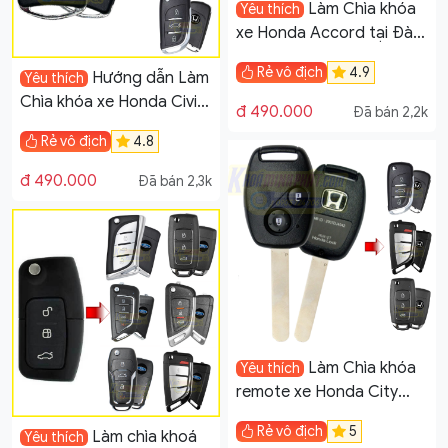
Làm Chìa khóa
Yêu thích
xe Honda Accord tại Đà
Nẵng
Rẻ vô địch
4.9
Hướng dẫn Làm
Yêu thích
Chìa khóa xe Honda Civic
đ 490.000
Đã bán 2,2k
đời 2013 đến 2015
Rẻ vô địch
4.8
đ 490.000
Đã bán 2,3k
Làm Chìa khóa
Yêu thích
remote xe Honda City
2006-2014 tại Đà Nẵng
Rẻ vô địch
5
Làm chìa khoá
Yêu thích