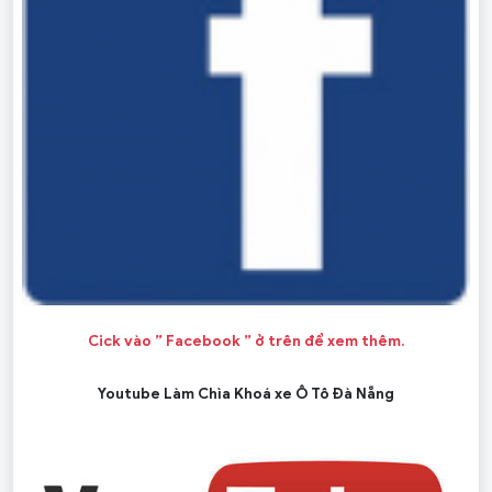
Cick vào ” Facebook ” ở trên để xem thêm.
Youtube Làm Chìa Khoá xe Ô Tô Đà Nẵng