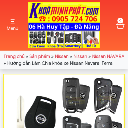
0
Menu
Trang chủ
»
Sản phẩm
»
Nissan
»
Nissan
»
Nissan NAVARA
»
Hướng dẫn Làm Chìa khóa xe Nissan Navara, Terra