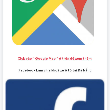
Cick vào ” Google Map ” ở trên để xem thêm.
Facebook Làm chìa khoá xe ô tô tại Đà Nẵng