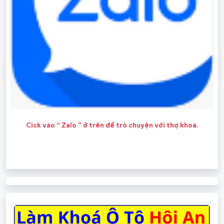
Cick vào “ Zalo ” ở trên để trò chuyện với thợ khoá.