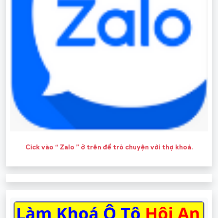
Cick vào “ Zalo ” ở trên để trò chuyện với thợ khoá.