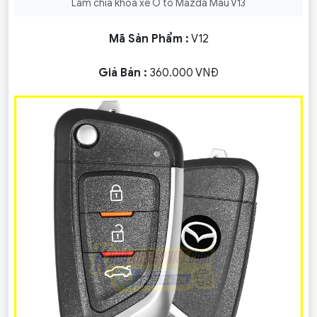
Làm chìa khóa xe Ô tô Mazda Mẫu V13
Mã Sản Phẩm :
V12
Giá Bán :
360.000 VNĐ