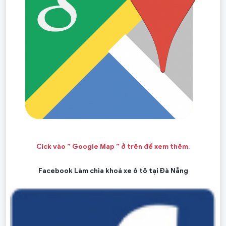
Cick vào ” Google Map ” ở trên để xem thêm.
Facebook Làm chìa khoá xe ô tô tại Đà Nẵng