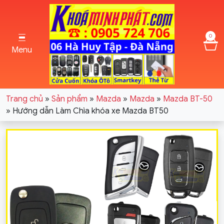
0
Menu
Trang chủ
»
Sản phẩm
»
Mazda
»
Mazda
»
Mazda BT-50
»
Hướng dẫn Làm Chìa khóa xe Mazda BT50