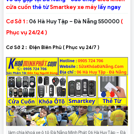
cửa cuốn
thẻ từ
Smartkey xe máy
lấy ngay
Cơ Sở 1 :
06 Hà Huy Tập – Đà Nẵng 550000
(
Phục vụ 24/24 )
Cơ Sở 2 :
Điện Biên Phủ ( Phục vụ 24/7 )
làm chìa khoá xe ô tô Đà Nẵng Minh Phát 06 Hà Huy Tập – Đà