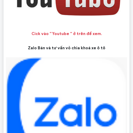
Cick vào ” Youtube ” ở trên để xem.
Zalo Bán và tư vấn vỏ chìa khoá xe ô tô