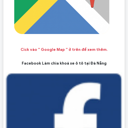
Cick vào ” Google Map ” ở trên để xem thêm.
Facebook Làm chìa khoá xe ô tô tại Đà Nẵng