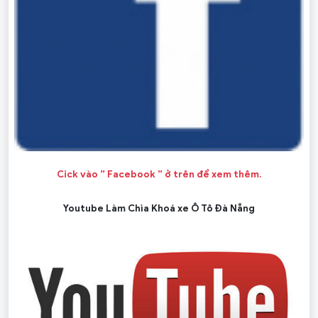
Cick vào ” Facebook ” ở trên để xem thêm.
Youtube Làm Chìa Khoá xe Ô Tô Đà Nẵng