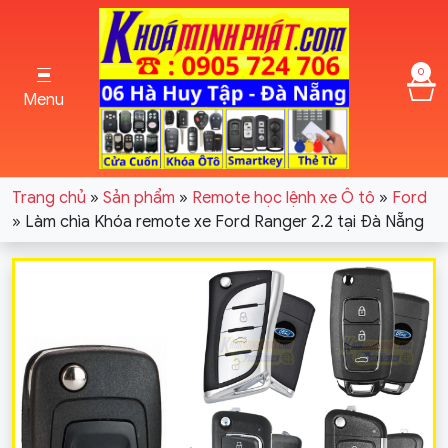
0
Menu
Trang chủ
»
Sản phẩm
»
Remote học lệnh xe Ô tô
»
Ford
»
Làm chìa Khóa remote xe Ford Ranger 2.2 tại Đà Nẵng