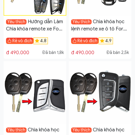
Hướng dẫn Làm
Chìa khóa học
Yêu thích
Yêu thích
Chìa khóa remote xe Ford
lệnh remote xe ô tô Ford
Transit
Transit đời 2005-2019
Rẻ vô địch
4.8
Rẻ vô địch
4.9
mẫu V28
đ 490.000
đ 490.000
Đã bán 1,8k
Đã bán 2,5k
Chìa khóa học
Chìa khóa học
Yêu thích
Yêu thích