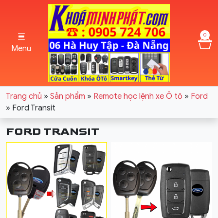
0
Menu
Trang chủ
»
Sản phẩm
»
Remote học lệnh xe Ô tô
»
Ford
»
Ford Transit
FORD TRANSIT