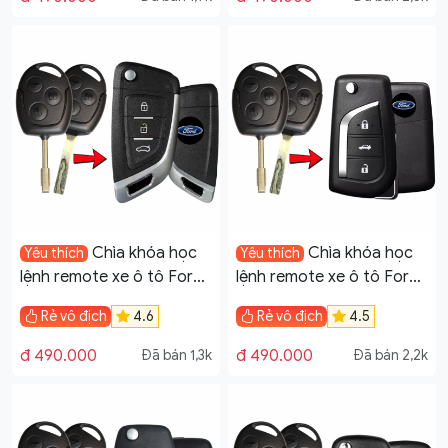
Chìa khóa học
Chìa khóa học
Yêu thích
Yêu thích
lệnh remote xe ô tô Ford
lệnh remote xe ô tô Ford
Transit đời 2005-2019
Transit đời 2005-2019
Rẻ vô địch
4.6
Rẻ vô địch
4.5
mẫu V14
mẫu V13
đ 490.000
đ 490.000
Đã bán 1,3k
Đã bán 2,2k