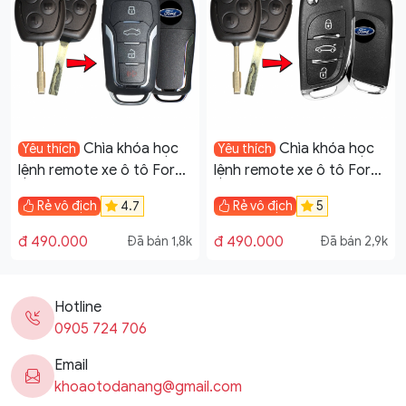
Chìa khóa học
Chìa khóa học
Yêu thích
Yêu thích
lệnh remote xe ô tô Ford
lệnh remote xe ô tô Ford
Transit đời 2005-2019
Transit đời 2005-2019
Rẻ vô địch
4.7
Rẻ vô địch
5
mẫu V12
mẫu V11
đ 490.000
đ 490.000
Đã bán 1,8k
Đã bán 2,9k
Hotline
0905 724 706
Email
khoaotodanang@gmail.com