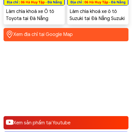
Làm chìa khoá xe Ô tô
Làm chìa khoá xe ô tô
Toyota tại Đà Nẵng
Suzuki tại Đà Nẵng Suzuki
Toyota Innova, Altis,
Swift Celerio Ciaz Ertiga
Corolla Cross, Vios, Yaris,
XL7 GSX-R150
Xem địa chỉ tại Google Map
Camry, Hilux, Fortuner,
rush, rav4, Raize
Xem sản phẩm tại Youtube