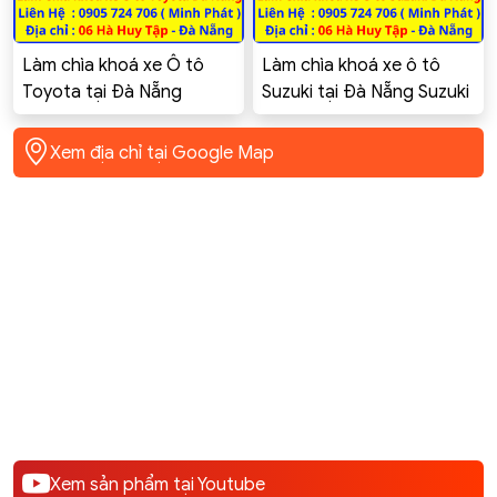
Làm chìa khoá xe Ô tô
Làm chìa khoá xe ô tô
Toyota tại Đà Nẵng
Suzuki tại Đà Nẵng Suzuki
Toyota Innova, Altis,
Swift Celerio Ciaz Ertiga
Corolla Cross, Vios, Yaris,
XL7 GSX-R150
Xem địa chỉ tại Google Map
Camry, Hilux, Fortuner,
rush, rav4, Raize
Xem sản phẩm tại Youtube