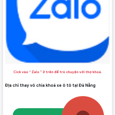
Cick vào “ Zalo ” ở trên để trò chuyện với thợ khoá.
Địa chỉ thay vỏ chìa khoá xe ô tô tại Đà Nẵng