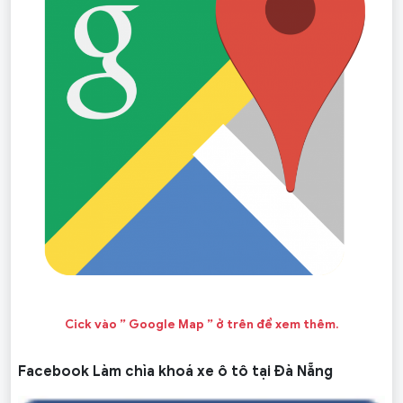
Cick vào ” Google Map ” ở trên để xem thêm.
Facebook Làm chìa khoá xe ô tô tại Đà Nẵng