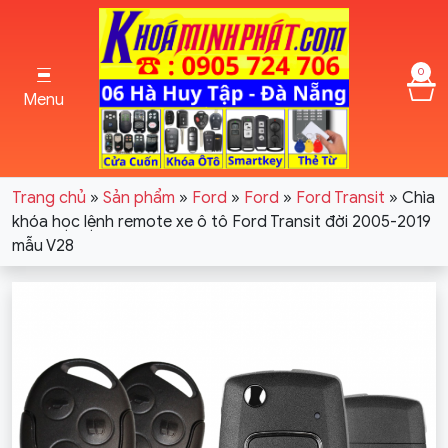
0
Menu
Trang chủ
»
Sản phẩm
»
Ford
»
Ford
»
Ford Transit
»
Chìa
khóa học lệnh remote xe ô tô Ford Transit đời 2005-2019
mẫu V28