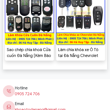
Sao chép chìa khoá Cửa
Làm chìa khóa xe Ô Tô
cuốn Đà Nẵng [Kèm Báo
tại Đà Nẵng Chevrolet
Giá]
Cruze, Spark, Aveo,
Captiva, Colorado,
Trailblazer, Orlando,
Vivant
Hotline
0905 724 706
Email
khoaotodanang@gmail.com