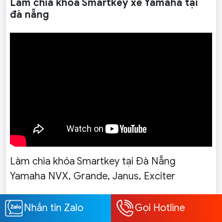
Làm chìa khoá Smartkey xe Yamaha tại
đà nẵng
Làm chìa khóa Smartkey tại Đà Nẵng
Yamaha NVX, Grande, Janus, Exciter
Một số lưu ý khi mua vỏ chìa khóa xe Ford Focus,
Nhắn tin Zalo
Gọi Hotline
Fiesta, Mondeo