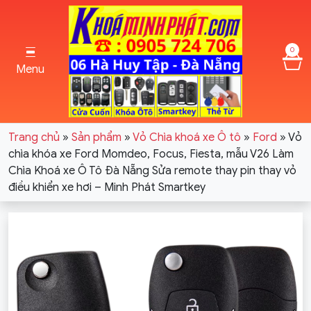
0
Menu
Trang chủ
»
Sản phẩm
»
Vỏ Chìa khoá xe Ô tô
»
Ford
»
Vỏ
chìa khóa xe Ford Momdeo, Focus, Fiesta, mẫu V26 Làm
Chìa Khoá xe Ô Tô Đà Nẵng Sửa remote thay pin thay vỏ
điều khiển xe hơi – Minh Phát Smartkey