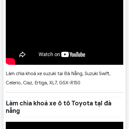
Làm chìa khoá xe suzuki tại Đà Nẵng, Suzuki Swift,
Celerio, Ciaz, Ertiga, XL7, GSX-R150
Làm chìa khoá xe ô tô Toyota tại đà
nẵng