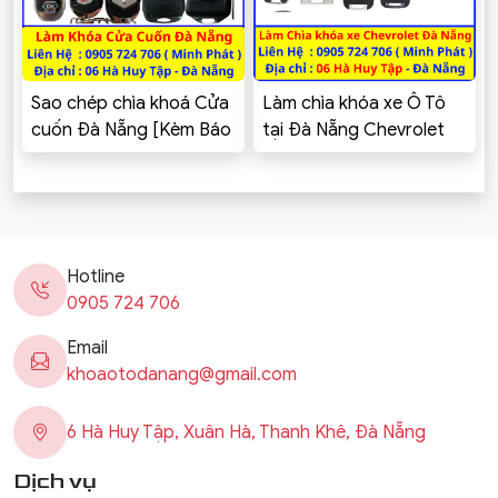
Sao chép chìa khoá Cửa
Làm chìa khóa xe Ô Tô
cuốn Đà Nẵng [Kèm Báo
tại Đà Nẵng Chevrolet
Giá]
Cruze, Spark, Aveo,
Captiva, Colorado,
Trailblazer, Orlando,
Vivant
Hotline
0905 724 706
Email
khoaotodanang@gmail.com
6 Hà Huy Tập, Xuân Hà, Thanh Khê, Đà Nẵng
Dịch vụ