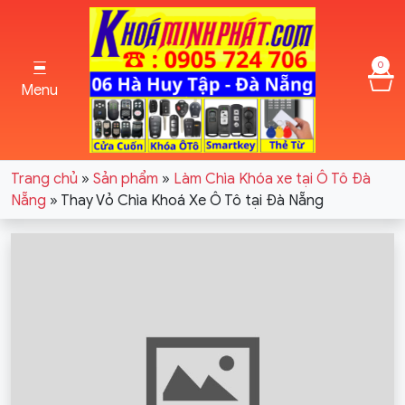
0
Menu
Trang chủ
»
Sản phẩm
»
Làm Chìa Khóa xe tại Ô Tô Đà
Nẵng
»
Thay Vỏ Chìa Khoá Xe Ô Tô tại Đà Nẵng