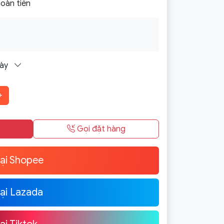
oàn tiền
gày
+
Gọi đặt hàng
ại Shopee
ại Lazada