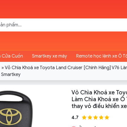
n Cửa Cuốn
Smartkey xe máy
Remote học lệnh xe Ô T
ô
»
Vỏ Chìa Khoá xe Toyota Land Cruiser [Chính Hãng] V76 L
t Smartkey
Vỏ Chìa Khoá xe Toy
Làm Chìa Khoá xe Ô 
thay vỏ điều khiển x
4.7