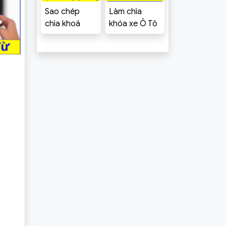
Sao chép
Làm chìa
chìa khoá
khóa xe Ô Tô
Cửa cuốn Đà
tại Đà Nẵng
Nẵng [Kèm
Chevrolet
Báo Giá]
Cruze, Spark,
Aveo,
Captiva,
Colorado,
Trailblazer,
Orlando,
Vivant