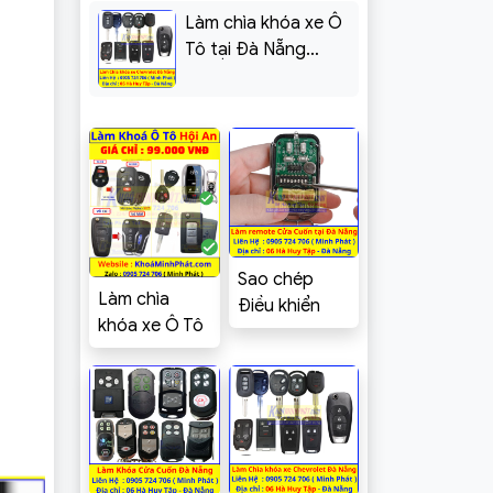
Làm chìa khóa xe Ô
Tô tại Đà Nẵng
Chevrolet Cruze,
Spark, Aveo,
Captiva, Colorado,
Trailblazer, Orlando,
Vivant
Sao chép
Làm chìa
Điều khiển
khóa xe Ô Tô
Cửa cuốn Mã
tại Hội An,
gạt tại Đà
Sao chép
Nẵng – Khoá
điều khiển
Minh Phát
Cửa cuốn