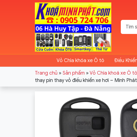
Vỏ Chìa khóa xe Ô tô
Điều Khiể
Trang chủ
»
Sản phẩm
»
Vỏ Chìa khoá xe Ô t
thay pin thay vỏ điều khiển xe hơi – Minh Phá