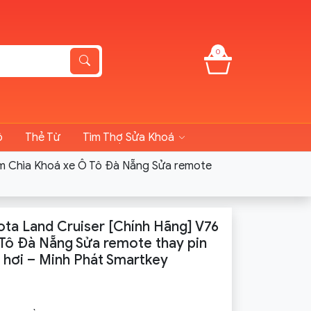
0
ô
Thẻ Từ
Tìm Thợ Sửa Khoá
àm Chìa Khoá xe Ô Tô Đà Nẵng Sửa remote
ota Land Cruiser [Chính Hãng] V76
Tô Đà Nẵng Sửa remote thay pin
e hơi – Minh Phát Smartkey