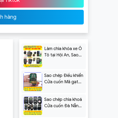
i Tiktok
ch hàng
Làm chìa khóa xe Ô
Tô tại Hội An, Sao
chép điều khiển Cửa
cuốn
Sao chép Điều khiển
Cửa cuốn Mã gạt
tại Đà Nẵng – Khoá
Minh Phát
Sao chép chìa khoá
Cửa cuốn Đà Nẵng
[Kèm Báo Giá]