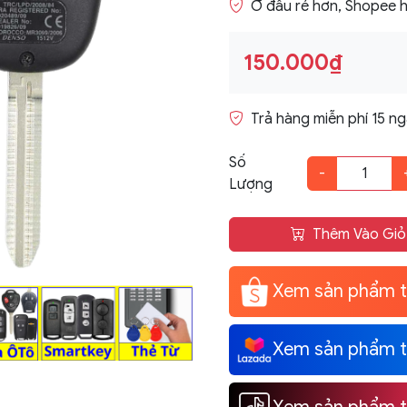
Ở đâu rẻ hơn, Shopee h
150.000₫
Trả hàng miễn phí 15 n
Số
-
Lượng
Thêm Vào Giỏ
Xem sản phẩm t
Xem sản phẩm t