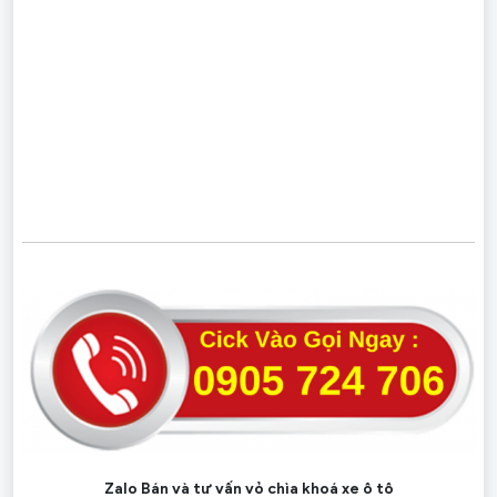
Zalo Bán và tư vấn vỏ chìa khoá xe ô tô