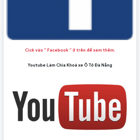
Cick vào ” Facebook ” ở trên để xem thêm.
Youtube Làm Chìa Khoá xe Ô Tô Đà Nẵng