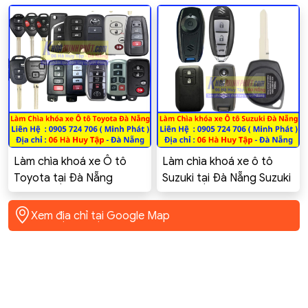
Làm chìa khoá xe Ô tô
Làm chìa khoá xe ô tô
Toyota tại Đà Nẵng
Suzuki tại Đà Nẵng Suzuki
Toyota Innova, Altis,
Swift Celerio Ciaz Ertiga
Corolla Cross, Vios, Yaris,
XL7 GSX-R150
Xem địa chỉ tại Google Map
Camry, Hilux, Fortuner,
rush, rav4, Raize