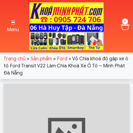
0
Menu
Trang chủ
»
Sản phẩm
»
Ford
»
Vỏ Chìa khoá độ gập xe ô
tô Ford Transit V22 Làm Chìa Khoá Xe Ô Tô – Minh Phát
Đà Nẵng