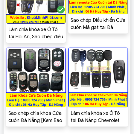
Sao chép Điều khiển Cửa
cuốn Mã gạt tại Đà
Làm chìa khóa xe Ô Tô
Nẵng – Khoá Minh Phát
tại Hội An, Sao chép điều
khiển Cửa cuốn
Sao chép chìa khoá Cửa
Làm chìa khóa xe Ô Tô
cuốn Đà Nẵng [Kèm Báo
tại Đà Nẵng Chevrolet
Giá]
Cruze, Spark, Aveo,