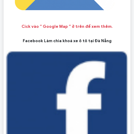
Cick vào ” Google Map ” ở trên để xem thêm.
Facebook Làm chìa khoá xe ô tô tại Đà Nẵng