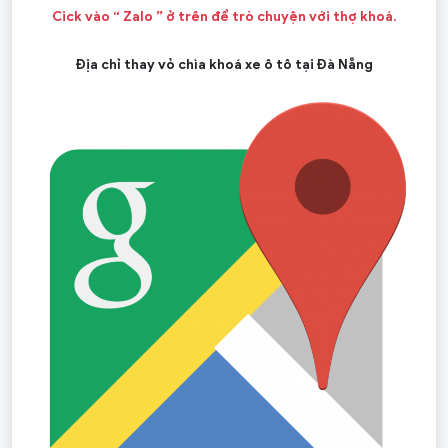
Cick vào “ Zalo ” ở trên để trò chuyện với thợ khoá.
Địa chỉ thay vỏ chìa khoá xe ô tô tại Đà Nẵng