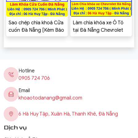
Sao chép chìa khoá Cửa
Làm chìa khóa xe Ô Tô
cuốn Đà Nẵng [Kèm Báo
tại Đà Nẵng Chevrolet
Giá]
Cruze, Spark, Aveo,
Captiva, Colorado,
Trailblazer, Orlando,
Vivant
Hotline
0905 724 706
Email
khoaotodanang@gmail.com
6 Hà Huy Tập, Xuân Hà, Thanh Khê, Đà Nẵng
Dịch vụ