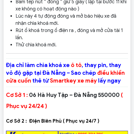
Bấm tếp nút “ đóng “ giữ 5 giây ( lập tại bước 11 khi
xe không có hoạt động nào )
Lúc này 4 tự động đóng và mở báo hiệu xe đã
nhận chìa khoá mới.
Rút ổ khoá trong ổ điện ra , đóng và mở cửa tài 1
lần.
Thử chìa khoá mới.
Địa chỉ làm chìa khoá xe
ô tô
, thay pin, thay
vỏ độ gập tại Đà Nẵng – Sao chép
điều khiển
cửa cuốn
thẻ từ
Smartkey xe máy
lấy ngay
Cơ Sở 1 :
06 Hà Huy Tập – Đà Nẵng 550000
(
Phục vụ 24/24 )
Cơ Sở 2 :
Điện Biên Phủ ( Phục vụ 24/7 )