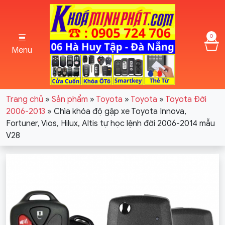
0
Menu
Trang chủ
»
Sản phẩm
»
Toyota
»
Toyota
»
Toyota Đời
2006-2013
»
Chìa khóa độ gập xe Toyota Innova,
Fortuner, Vios, Hilux, Altis tự học lệnh đời 2006-2014 mẫu
V28