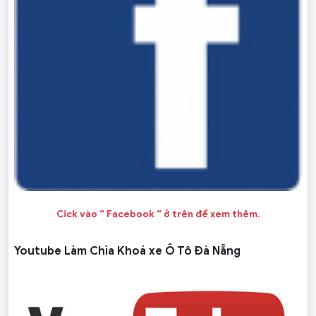
Cick vào ” Facebook ” ở trên để xem thêm.
Youtube Làm Chìa Khoá xe Ô Tô Đà Nẵng