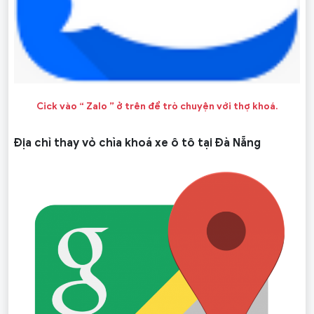
Cick vào “ Zalo ” ở trên để trò chuyện với thợ khoá.
Địa chỉ thay vỏ chìa khoá xe ô tô tại Đà Nẵng