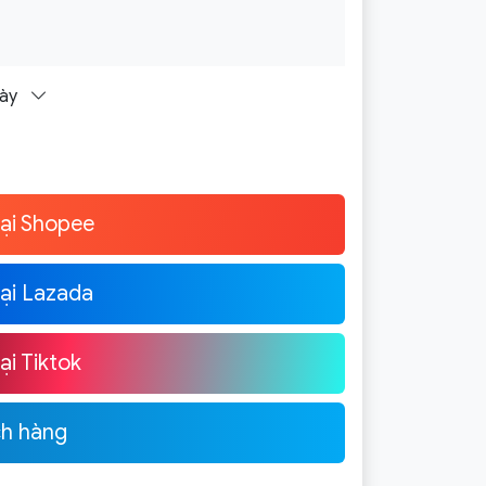
gày
ại Shopee
ại Lazada
i Tiktok
ch hàng