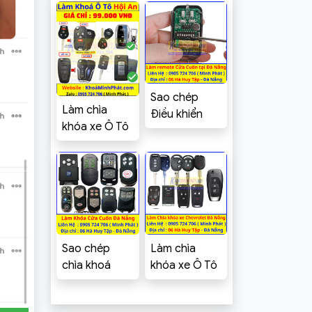
Captiva, Colorado,
Trailblazer, Orlando,
Vivant
Sao chép
Làm chìa
Điều khiển
khóa xe Ô Tô
Cửa cuốn Mã
tại Hội An,
gạt tại Đà
Sao chép
Nẵng – Khoá
điều khiển
Minh Phát
Cửa cuốn
Sao chép
Làm chìa
chìa khoá
khóa xe Ô Tô
Cửa cuốn Đà
tại Đà Nẵng
Nẵng [Kèm
Chevrolet