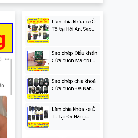
Làm chìa khóa xe Ô
Tô tại Hội An, Sao
chép điều khiển Cửa
cuốn
Sao chép Điều khiển
Cửa cuốn Mã gạt
tại Đà Nẵng – Khoá
Minh Phát
Sao chép chìa khoá
Cửa cuốn Đà Nẵng
[Kèm Báo Giá]
Làm chìa khóa xe Ô
Tô tại Đà Nẵng
Chevrolet Cruze,
Spark, Aveo,