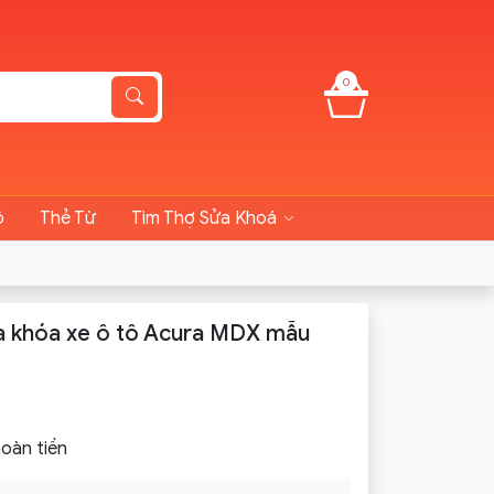
0
ô
Thẻ Từ
Tìm Thợ Sửa Khoá
a khóa xe ô tô Acura MDX mẫu
oàn tiền