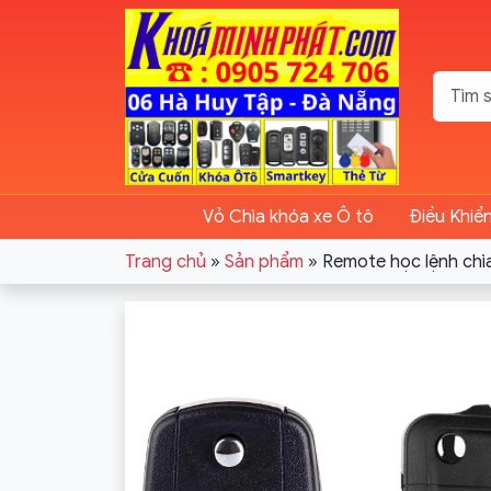
Vỏ Chìa khóa xe Ô tô
Điều Khiể
Trang chủ
»
Sản phẩm
»
Remote học lệnh chì