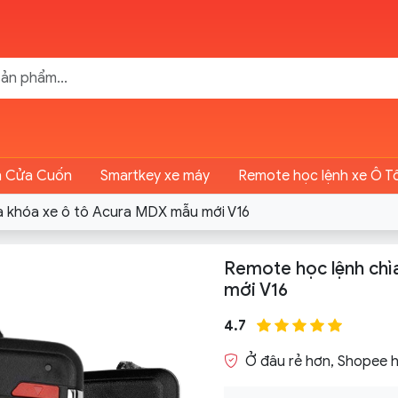
n Cửa Cuốn
Smartkey xe máy
Remote học lệnh xe Ô T
a khóa xe ô tô Acura MDX mẫu mới V16
Remote học lệnh chì
mới V16
4.7
Ở đâu rẻ hơn, Shopee h