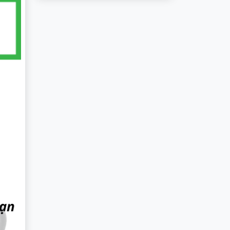
Báo Giá]
Cruze, Spark,
Aveo,
Captiva,
Colorado,
Trailblazer,
Orlando,
Vivant