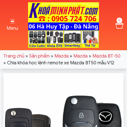
0
Menu
Trang chủ
»
Sản phẩm
»
Mazda
»
Mazda
»
Mazda BT-50
»
Chìa khóa học lệnh remote xe Mazda BT50 mẫu V12