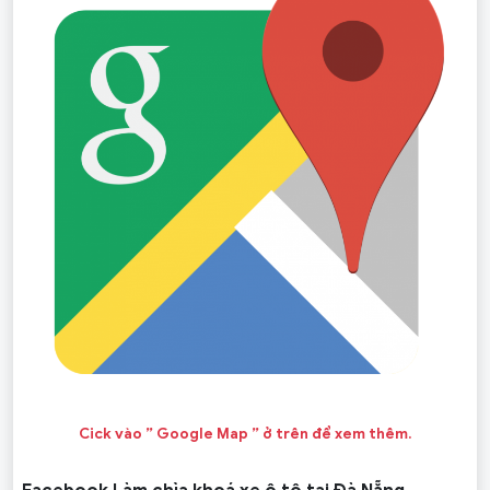
Cick vào ” Google Map ” ở trên để xem thêm.