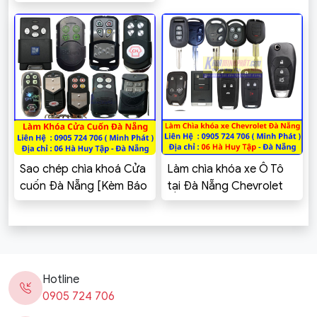
khiển Cửa cuốn
Sao chép chìa khoá Cửa
Làm chìa khóa xe Ô Tô
cuốn Đà Nẵng [Kèm Báo
tại Đà Nẵng Chevrolet
Giá]
Cruze, Spark, Aveo,
Captiva, Colorado,
Trailblazer, Orlando,
Vivant
Hotline
0905 724 706