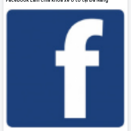
Facebook Làm chìa khoá xe ô tô tại Đà Nẵng