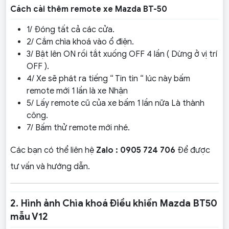
Cách cài thêm remote xe Mazda BT-50
1/ Đóng tất cả các cửa.
2/ Cắm chìa khoá vào ổ điện.
3/ Bật lên ON rồi tắt xuống OFF 4 lần ( Dừng ở vị trí
OFF ).
4/ Xe sẽ phát ra tiếng “ Tin tin “ lúc này bấm
remote mới 1 lần là xe Nhận
5/ Lấy remote cũ của xe bấm 1 lần nữa Là thành
công.
7/ Bấm thử remote mới nhé.
Các bạn có thể liên hệ
Zalo : 0905 724 706
Để được
tư vấn và hướng dẫn.
2. Hình ảnh Chìa khoá Điều khiển Mazda BT50
mẫu V12