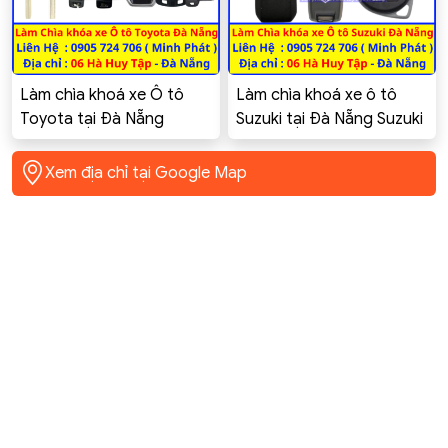
Làm chìa khoá xe Ô tô
Làm chìa khoá xe ô tô
Toyota tại Đà Nẵng
Suzuki tại Đà Nẵng Suzuki
Toyota Innova, Altis,
Swift Celerio Ciaz Ertiga
Corolla Cross, Vios, Yaris,
XL7 GSX-R150
Xem địa chỉ tại Google Map
Camry, Hilux, Fortuner,
rush, rav4, Raize