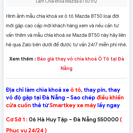
Làm Chìa khoá Mazda BT50 V12
Hình ảnh mẫu chìa khoá xe ô tô Mazda BT50 loại đời
mới gập cao cấp mời khách hàng xem và nếu cần tư
vấn thêm và mẫu chìa khoá xe Mazda BT50 này hãy liên
hệ qua Zalo bên dưới để được tư vấn 24/7 miễn phí nhé.
Xem thêm :
Báo giá thay vỏ chìa khoá Ô Tô tại Đà
Nẵng
Địa chỉ làm chìa khoá xe
ô tô
, thay pin, thay
vỏ độ gập tại Đà Nẵng – Sao chép
điều khiển
cửa cuốn
thẻ từ
Smartkey xe máy
lấy ngay
Cơ Sở 1 :
06 Hà Huy Tập – Đà Nẵng 550000
(
Phục vụ 24/24 )