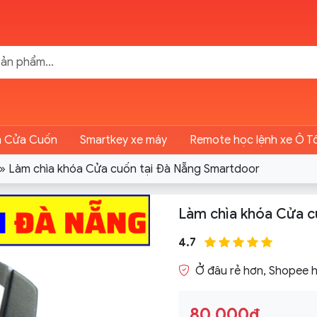
n Cửa Cuốn
Smartkey xe máy
Remote học lệnh xe Ô T
»
Làm chìa khóa Cửa cuốn tại Đà Nẵng Smartdoor
Làm chìa khóa Cửa c
4.7
Ở đâu rẻ hơn, Shopee h
80.000₫