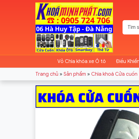
Vỏ Chìa khóa xe Ô tô
Điều Khiể
Trang chủ
»
Sản phẩm
»
Chìa khoá Cửa cuốn