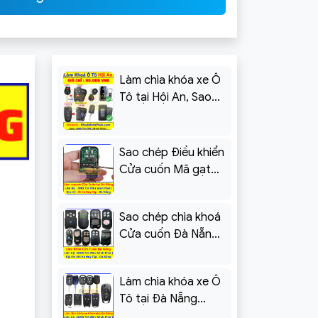
Làm chìa khóa xe Ô
Tô tại Hội An, Sao
chép điều khiển Cửa
cuốn
Sao chép Điều khiển
Cửa cuốn Mã gạt
tại Đà Nẵng – Khoá
Minh Phát
Sao chép chìa khoá
Cửa cuốn Đà Nẵng
[Kèm Báo Giá]
Làm chìa khóa xe Ô
Tô tại Đà Nẵng
Chevrolet Cruze,