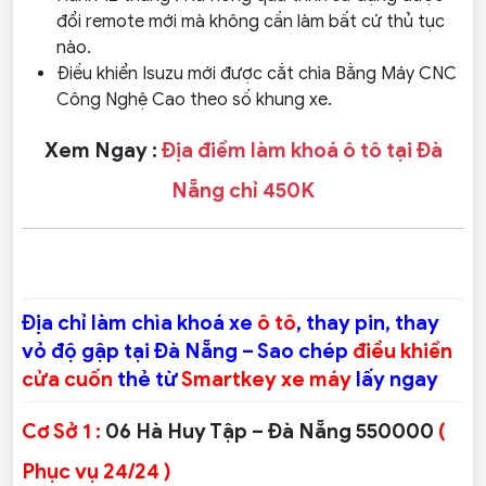
đổi remote mới mà không cần làm bất cứ thủ tục
nào.
Điều khiển Isuzu mới được cắt chìa Bằng Máy CNC
Công Nghệ Cao theo số khung xe.
Xem Ngay :
Địa điểm làm khoá ô tô tại Đà
Nẵng chỉ 450K
Địa chỉ làm chìa khoá xe
ô tô
, thay pin, thay
vỏ độ gập tại Đà Nẵng – Sao chép
điều khiển
cửa cuốn
thẻ từ
Smartkey xe máy
lấy ngay
Cơ Sở 1 :
06 Hà Huy Tập – Đà Nẵng 550000
(
Phục vụ 24/24 )