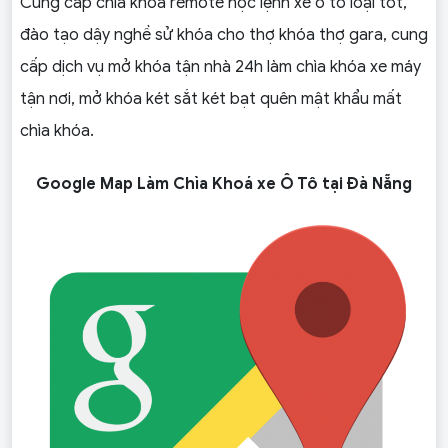
Cung cấp chìa khóa remote học lệnh xe ô tô loại tốt,
đào tạo dậy nghề sử khóa cho thợ khóa thợ gara, cung
cấp dịch vụ mở khóa tận nhà 24h làm chìa khóa xe máy
tận nơi, mở khóa két sắt két bạt quên mật khẩu mất
chìa khóa.
Google Map Làm Chìa Khoá xe Ô Tô tại Đà Nẵng