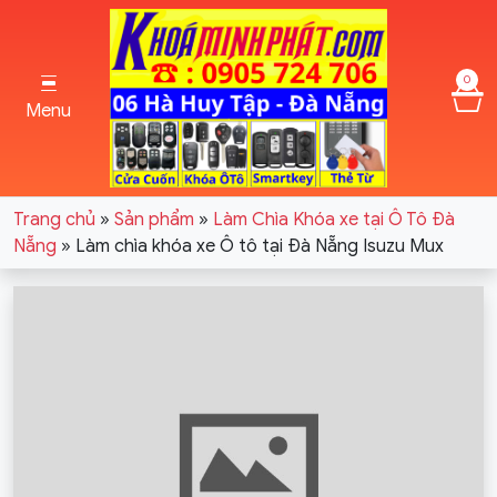
0
Menu
Trang chủ
»
Sản phẩm
»
Làm Chìa Khóa xe tại Ô Tô Đà
Nẵng
»
Làm chìa khóa xe Ô tô tại Đà Nẵng Isuzu Mux