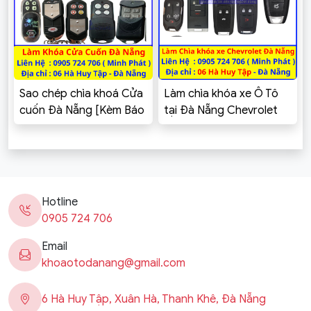
Sao chép chìa khoá Cửa
Làm chìa khóa xe Ô Tô
cuốn Đà Nẵng [Kèm Báo
tại Đà Nẵng Chevrolet
Giá]
Cruze, Spark, Aveo,
Captiva, Colorado,
Trailblazer, Orlando,
Vivant
Hotline
0905 724 706
Email
khoaotodanang@gmail.com
6 Hà Huy Tập, Xuân Hà, Thanh Khê, Đà Nẵng