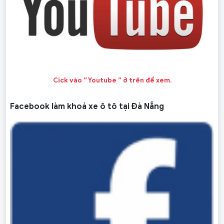
Cick vào ” Youtube ” ở trên để xem.
Facebook làm khoá xe ô tô tại Đà Nẵng