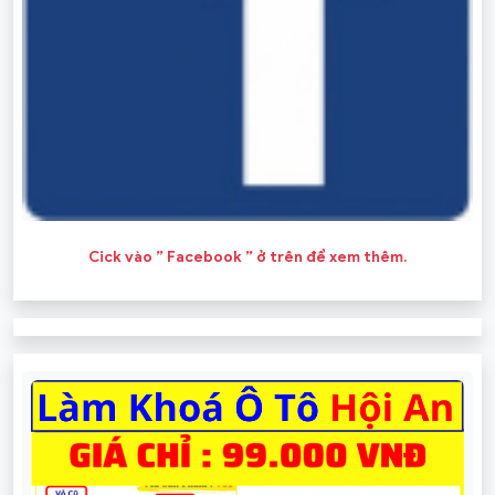
Cick vào ” Facebook ” ở trên để xem thêm.