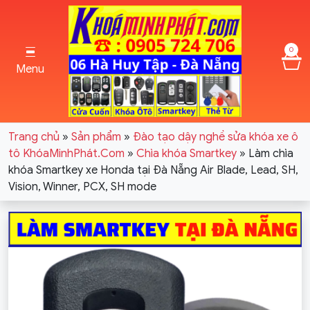
0
Menu
Trang chủ
»
Sản phẩm
»
Đào tạo dậy nghề sửa khóa xe ô
tô KhóaMinhPhát.Com
»
Chìa khóa Smartkey
»
Làm chìa
khóa Smartkey xe Honda tại Đà Nẵng Air Blade, Lead, SH,
Vision, Winner, PCX, SH mode