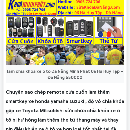
làm chìa khoá xe ô tô Đà Nẵng Minh Phát 06 Hà Huy Tập –
Đà Nẵng 550000
Chuyên sao chép remote cửa cuốn làm thêm
smartkey xe honda yamaha suzuki , độ vỏ chìa khóa
gập xe Toyota Mitsubishi sửa chữa chìa khóa xe ô
tô bị hư hỏng làm thêm thẻ từ thang máy và thay
pin điều khiển xe ô tô xe hơn loại tốt nhất tại đà