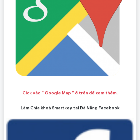
Cick vào ” Google Map ” ở trên để xem thêm.
Làm Chìa khoá Smartkey tại Đà Nẵng Facebook