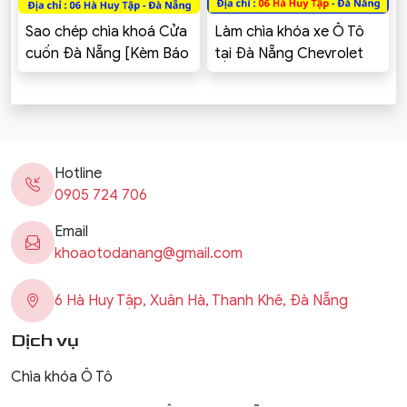
Sao chép chìa khoá Cửa
Làm chìa khóa xe Ô Tô
cuốn Đà Nẵng [Kèm Báo
tại Đà Nẵng Chevrolet
Giá]
Cruze, Spark, Aveo,
Captiva, Colorado,
Trailblazer, Orlando,
Vivant
Hotline
0905 724 706
Email
khoaotodanang@gmail.com
6 Hà Huy Tập, Xuân Hà, Thanh Khê, Đà Nẵng
Dịch vụ
Chìa khóa Ô Tô