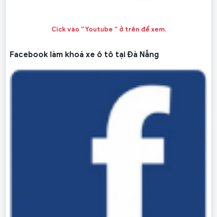
Cick vào ” Youtube ” ở trên để xem.
Facebook làm khoá xe ô tô tại Đà Nẵng