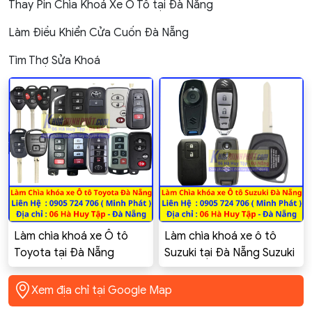
Thay Pin Chìa Khoá Xe Ô Tô tại Đà Nẵng
Làm Điều Khiển Cửa Cuốn Đà Nẵng
Tìm Thợ Sửa Khoá
Làm chìa khoá xe Ô tô
Làm chìa khoá xe ô tô
Toyota tại Đà Nẵng
Suzuki tại Đà Nẵng Suzuki
Toyota Innova, Altis,
Swift Celerio Ciaz Ertiga
Corolla Cross, Vios, Yaris,
XL7 GSX-R150
Xem địa chỉ tại Google Map
Camry, Hilux, Fortuner,