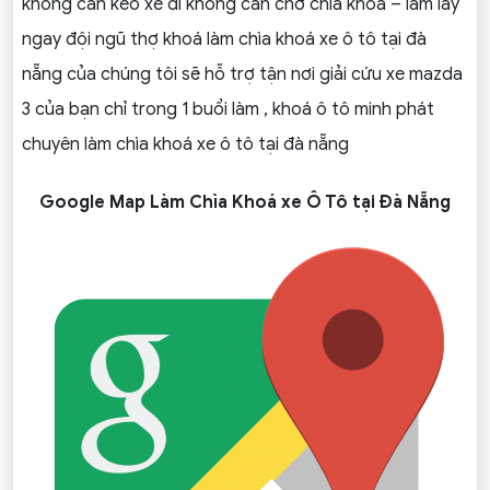
không cần kéo xe đi không cần chờ chìa khoá – làm lấy
ngay đội ngũ thợ khoá làm chìa khoá xe ô tô tại đà
nẵng của chúng tôi sẽ hỗ trợ tận nơi giải cứu xe mazda
3 của bạn chỉ trong 1 buổi làm , khoá ô tô minh phát
chuyên làm chìa khoá xe ô tô tại đà nẵng
Google Map Làm Chìa Khoá xe Ô Tô tại Đà Nẵng