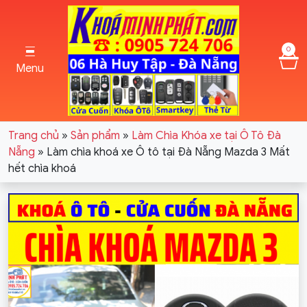
0
Menu
Trang chủ
»
Sản phẩm
»
Làm Chìa Khóa xe tại Ô Tô Đà
Nẵng
»
Làm chìa khoá xe Ô tô tại Đà Nẵng Mazda 3 Mất
hết chìa khoá