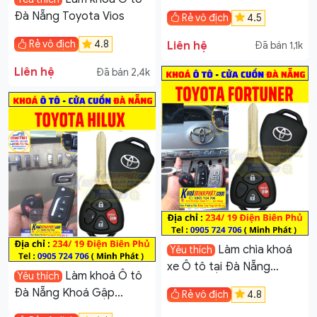
Yaris
Đà Nẵng Toyota Vios
Rẻ vô địch
4.5
Rẻ vô địch
4.8
Liên hệ
Đã bán 1,1k
Liên hệ
Đã bán 2,4k
Làm chìa khoá
Yêu thích
xe Ô tô tại Đà Nẵng
Làm khoá Ô tô
Yêu thích
Toyota
Đà Nẵng Khoá Gập
Rẻ vô địch
4.8
Toyota Hilux