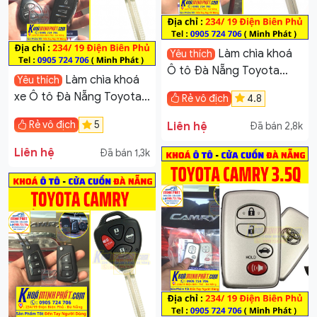
Làm chìa khoá
Yêu thích
Ô tô Đà Nẵng Toyota
Làm chìa khoá
Yêu thích
Hilux
xe Ô tô Đà Nẵng Toyota
Rẻ vô địch
4.8
Camry
Rẻ vô địch
5
Liên hệ
Đã bán 2,8k
Liên hệ
Đã bán 1,3k