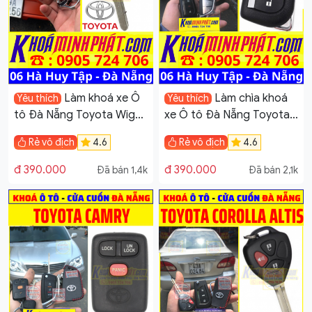
Làm khoá xe Ô
Làm chìa khoá
Yêu thích
Yêu thích
tô Đà Nẵng Toyota Wigo
xe Ô tô Đà Nẵng Toyota
Smartkey Minh Phát Sửa
Fortuner Smartkey Minh
Rẻ vô địch
4.6
Rẻ vô địch
4.6
Khoá 6 Hà Huy Tập
Phát Sửa Khoá 6 Hà Huy
Tập
đ 390.000
đ 390.000
Đã bán 1,4k
Đã bán 2,1k