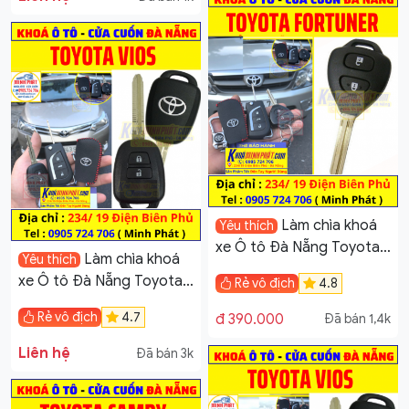
Làm chìa khoá
Yêu thích
xe Ô tô Đà Nẵng Toyota
Làm chìa khoá
Yêu thích
Fortuner
xe Ô tô Đà Nẵng Toyota
Rẻ vô địch
4.8
Vios
Rẻ vô địch
4.7
đ 390.000
Đã bán 1,4k
Liên hệ
Đã bán 3k