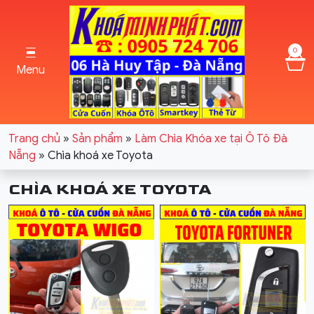
0
Menu
Trang chủ
»
Sản phẩm
»
Làm Chìa Khóa xe tại Ô Tô Đà
Nẵng
»
Chìa khoá xe Toyota
CHÌA KHOÁ XE TOYOTA