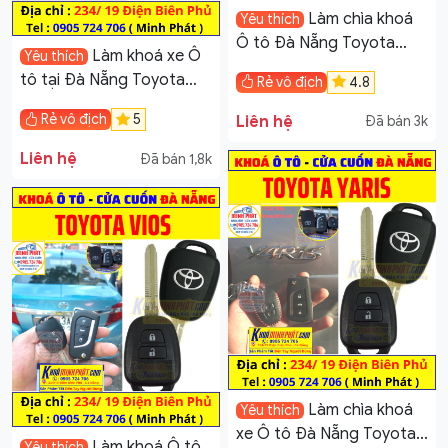
Làm chìa khoá
Yêu thích
Ô tô Đà Nẵng Toyota
Làm khoá xe Ô
Yêu thích
Camry 3.5
tô tại Đà Nẵng Toyota
Rẻ vô địch
4.8
Camry Độ Gập
Rẻ vô địch
5
Liên hệ
Đã bán 3k
Liên hệ
Đã bán 1,8k
Làm chìa khoá
Yêu thích
xe Ô tô Đà Nẵng Toyota
Làm khoá Ô tô
Yêu thích