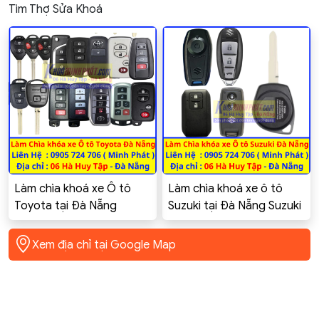
Tìm Thợ Sửa Khoá
Làm chìa khoá xe Ô tô
Làm chìa khoá xe ô tô
Toyota tại Đà Nẵng
Suzuki tại Đà Nẵng Suzuki
Toyota Innova, Altis,
Swift Celerio Ciaz Ertiga
Corolla Cross, Vios, Yaris,
XL7 GSX-R150
Xem địa chỉ tại Google Map
Camry, Hilux, Fortuner,
rush, rav4, Raize