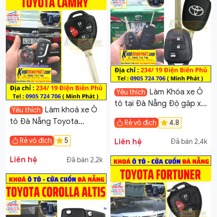
Làm Khóa xe Ô
Yêu thích
tô tại Đà Nẵng Độ gập xe
Làm khoá xe Ô
Yêu thích
Toyota Vios
tô Đà Nẵng Toyota
Rẻ vô địch
4.8
Camry
Rẻ vô địch
5
Liên hệ
Đã bán 2,4k
Liên hệ
Đã bán 2,2k