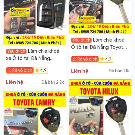
Làm chìa khoá
Yêu thích
Ô tô tại Đà Nẵng Toyota
Làm chìa khoá
Yêu thích
Fortuner
xe Ô tô tại Đà Nẵng
Rẻ vô địch
4.7
Toyota Corolla Altis
Rẻ vô địch
4.9
Liên hệ
Đã bán 1,1k
Liên hệ
Đã bán 2,2k