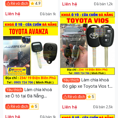
Rẻ vô địch
4.9
Liên hệ
Đã bán 1,2k
Liên hệ
Đã bán 1k
Làm chìa khoá
Yêu thích
Độ gập xe Toyota Vios tại
Làm chìa khoá
Yêu thích
Đà Nẵng
xe Ô tô tại Đà Nẵng
Rẻ vô địch
5
Toyota Avanza
Rẻ vô địch
5
Liên hệ
Đã bán 2,5k
Liên hệ
Đã bán 1k