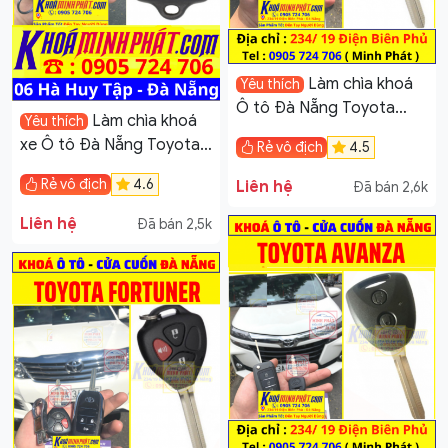
Làm chìa khoá
Yêu thích
Ô tô Đà Nẵng Toyota
Làm chìa khoá
Yêu thích
Corolla Altis
xe Ô tô Đà Nẵng Toyota
Rẻ vô địch
4.5
Camry Smartkey Minh
Rẻ vô địch
4.6
Liên hệ
Đã bán 2,6k
Phát Sửa Khoá 6 Hà Huy
Tập
Liên hệ
Đã bán 2,5k