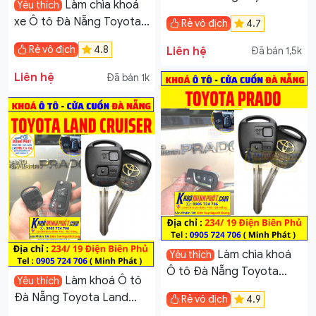
Làm chìa khoá
Yêu thích
Innova
xe Ô tô Đà Nẵng Toyota
Rẻ vô địch
4.7
Hiace
Rẻ vô địch
4.8
Liên hệ
Đã bán 1,5k
Liên hệ
Đã bán 1k
Làm chìa khoá
Yêu thích
Ô tô Đà Nẵng Toyota
Làm khoá Ô tô
Yêu thích
Land Cruiser
Đà Nẵng Toyota Land
Rẻ vô địch
4.9
Cruiser Prado