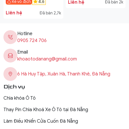
Rẻ vô địch
4.6
Liên hệ
Đã bán 2k
Liên hệ
Đã bán 2,7k
Hotline
0905 724 706
Email
khoaotodanang@gmail.com
6 Hà Huy Tập, Xuân Hà, Thanh Khê, Đà Nẵng
Dịch vụ
Chìa khóa Ô Tô
Thay Pin Chìa Khoá Xe Ô Tô tại Đà Nẵng
Làm Điều Khiển Cửa Cuốn Đà Nẵng